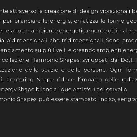
e attraverso la creazione di design vibrazionali b
e per bilanciare le energie, enfatizza le forme geom
generano un ambiente energeticamente ottimale e be
 bidimensionali che tridimensionali. Sono proget
ilanciamento su più livelli e creando ambienti ene
 collezione Harmonic Shapes, sviluppati dal Dott. I
zazione dello spazio e delle persone. Ogni form
li, Centering Shape riduce l'impatto delle rad
ynergy Shape bilancia i due emisferi del cervello.
rmonic Shapes può essere stampato, inciso, serigraf