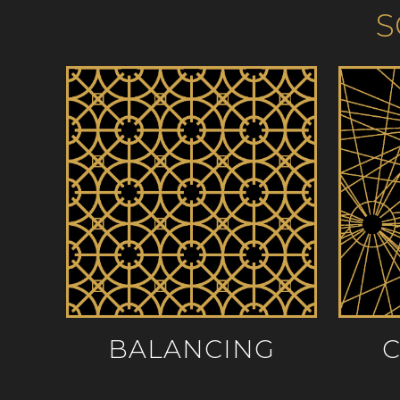
S
BALANCING