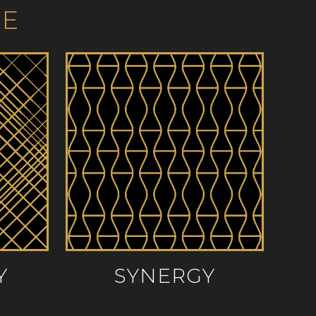
ME
Y
SYNERGY