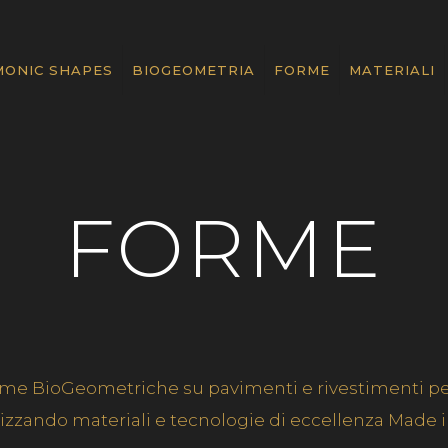
ONIC SHAPES
BIOGEOMETRIA
FORME
MATERIALI
FORME
rme BioGeometriche su pavimenti e rivestimenti per
lizzando materiali e tecnologie di eccellenza Made in