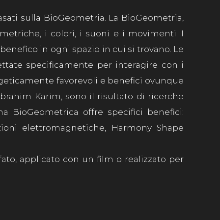
asati sulla BioGeometria. La BioGeometria,
etriche, i colori, i suoni e i movimenti. I
nefico in ogni spazio in cui si trovano. Le
tate specificamente per interagire con i
rgeticamente favorevoli e benefici ovunque
brahim Karim, sono il risultato di ricerche
a BioGeometrica offre specifici benefici:
iazioni elettromagnetiche, Harmony Shape
ato, applicato con un film o realizzato per